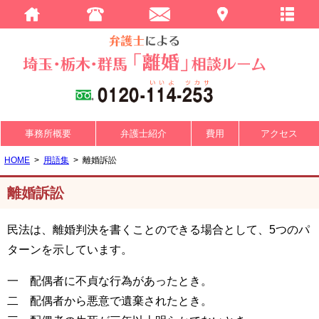
事務所概要
弁護士紹介
費用
アクセス
HOME
用語集
離婚訴訟
離婚訴訟
民法は、離婚判決を書くことのできる場合として、5つのパ
ターンを示しています。
一 配偶者に不貞な行為があったとき。
二 配偶者から悪意で遺棄されたとき。