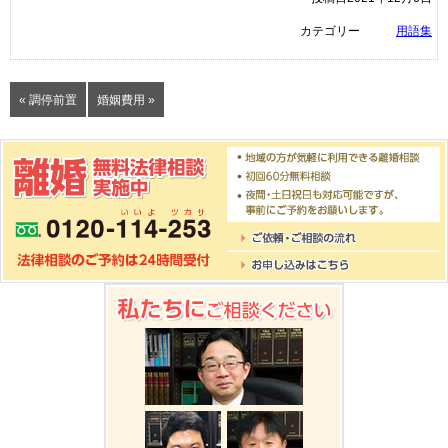
カテゴリー
用語集
« 調停前置
婚姻費用 »