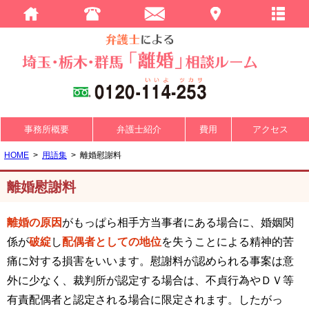
事務所概要
弁護士紹介
費用
アクセス
HOME
用語集
離婚慰謝料
離婚慰謝料
離婚の原因
がもっぱら相手方当事者にある場合に、婚姻関
係が
破綻
し
配偶者としての地位
を失うことによる精神的苦
痛に対する損害をいいます。慰謝料が認められる事案は意
外に少なく、裁判所が認定する場合は、不貞行為やＤＶ等
有責配偶者と認定される場合に限定されます。したがっ